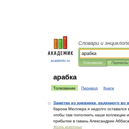
Словари и энциклоп
academic.ru
Толкования
Переводы
арабка
Толкование
Перевод
Книги
Заметки из дневника, веденного во
31
барона Мюллера я недолго оставался в
чтобы там пополнить наши коллекции и 
прибытии в гавань Александрии Аббас
Жизнь животных