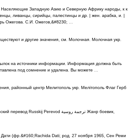
ж. Населяющие Западную Азию и Северную Африку народы, к к
нцы, ливанцы, сирийцы, палестинцы и др. | жен. арабка, и. |
арь Ожегова. С.И. Ожегов,&#8230; …
ществуют и другие значения, см. Молочная. Молочная укр.
ссылок на источники информации. Информация должна быть
ставлена под сомнение и удалена. Вы можете …
ения, районный центр Мелитополь укр. Мелітополь Флаг Герб
перевод Russkij Perevod ترجمة روسية Жанр боевик,
ати (фр.&#160;Rachida Dati; род. 27 ноября 1965, Сен Реми