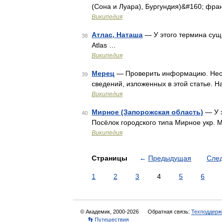
(Сона и Луара), Бургундия)&#160; фра
Википедия
Атлас, Наташа
— У этого термина суще
38
Atlas …
Википедия
Мерец
— Проверить информацию. Необ
39
сведений, изложенных в этой статье. 
Википедия
Мирное (Запорожская область)
— У э
40
Посёлок городского типа Мирное укр.
Википедия
Страницы
←
Предыдущая
Сле
1
2
3
4
5
6
© Академик, 2000-2026
Обратная связь:
Техподдерж
👣 Путешествия