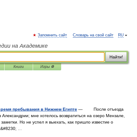
Запомнить сайт
Словарь на свой сайт
RU
едии на Академике
Найти!
Книги
Игры ⚽
 время пребывания в Нижнем Египте
— После отъезда
 Александрии; мне хотелось возвратиться на озеро Мензале,
заметки. Но не успел я выехать, как пришло известие о
а&#8230; …