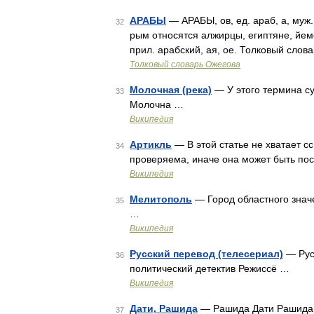
АРАБЫ
— АРАБЫ, ов, ед. араб, а, му
32
рым относятся алжирцы, египтяне, йеме
прил. арабский, ая, ое. Толковый слов
Толковый словарь Ожегова
Молочная (река)
— У этого термина су
33
Молочна …
Википедия
Артикль
— В этой статье не хватает 
34
проверяема, иначе она может быть по
Википедия
Мелитополь
— Город областного знач
35
…
Википедия
Русский перевод (телесериал)
— Русский 
36
политический детектив Режиссё …
Википедия
Дати, Рашида
— Рашида Дати Рашида Д
37