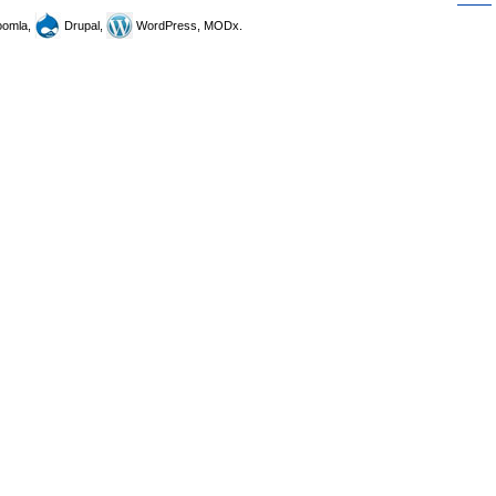
omla,
Drupal,
WordPress, MODx.