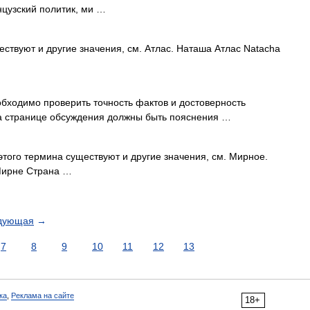
нцузский политик, ми …
ствуют и другие значения, см. Атлас. Наташа Атлас Natacha
ходимо проверить точность фактов и достоверность
На странице обсуждения должны быть пояснения …
того термина существуют и другие значения, см. Мирное.
 Мирне Страна …
дующая
→
7
8
9
10
11
12
13
ка
,
Реклама на сайте
18+